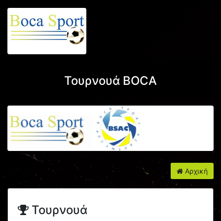
Τουρνουά BOCA
Αρχική
Τουρνουά